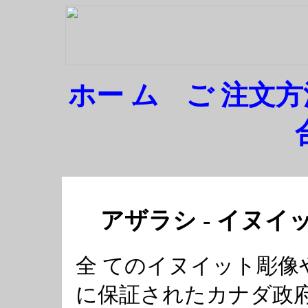
ホー ム
---
ご 注文方
アザラシ - イヌ
全 てのイヌイット彫像
に保証されたカナダ政府登