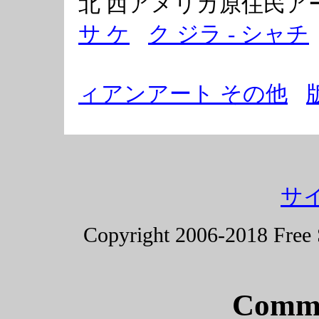
北 西アメリカ原住民ア
サ ケ
ク ジラ - シャチ
-
---------------------------------
ィアンアート その他
-
サ
Copyright 2006-2018 Free S
Commu