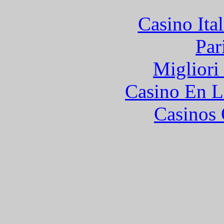
Casino It
Par
Migliori
Casino En L
Casinos 