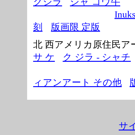
クジラ
-
ジャ コウ牛
---------------------------
Inuk
刻
--
版画限 定版
北 西アメリカ原住民ア
サ ケ
ク ジラ - シャチ
-
---------------------------------
ィアンアート その他
-
サ