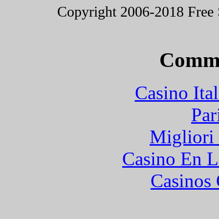
Copyright 2006-2018 Free S
Commu
Casino It
Par
Migliori
Casino En L
Casinos 