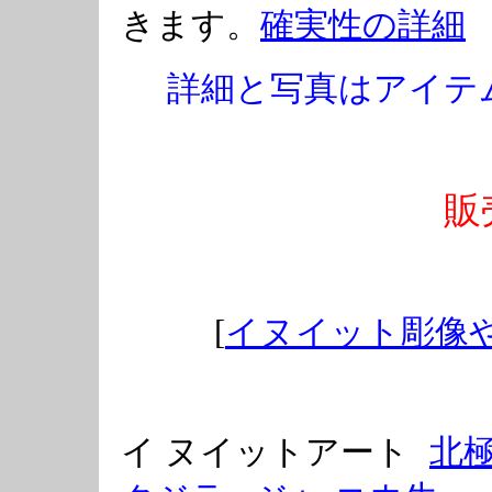
きます。
確実性の詳細
詳細と写真はアイテ
販
[
イヌイット彫像
イ ヌイットアート
-
北