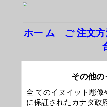
ホー ム
---
ご 注文方
その他の
全 てのイヌイット彫像
に保証されたカナダ政府登