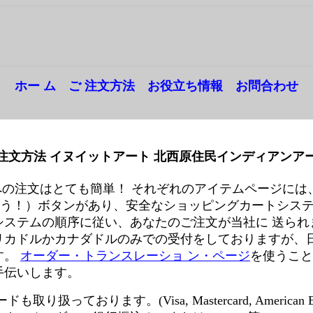
ホー ム
---
ご 注文方法
---
お役立ち情報
---
お問合わせ
注文方法 イヌイットアート 北西原住民インディアンア
 Gallery への注文はとても簡単！ それぞれのアイテムペー
’（今買おう！）ボタンがあり、安全なショッピングカートシ
システムの順序に従い、あなたのご注文が当社に 送られ
リカドルかカナダドルのみでの受付をしておりますが、
す。
オーダー・トランスレーショ ン・ページ
を使うこと
手伝いします。
り扱っております。(Visa, Mastercard, American Ex