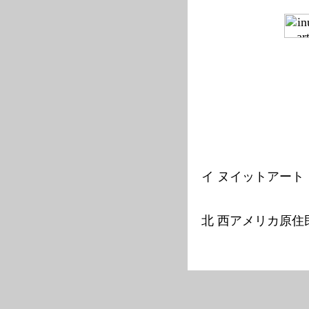
------
イ ヌイットアート
-
--------------------------
北 西アメリカ原住
-------------------------------