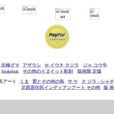
----------
-----------
-----------
--------
北極グマ
アザラシ
セ イウチ
クジラ
-
ジャ コウ牛
-
-
-
Inukshuk
-
その他のイヌイット彫刻
--
版画限 定版
民アート
くま
鷲とその他の鳥
サ ケ
ク ジラ - シャ
-
-
-
-
北西原住民インディアンアート その他
版 画
----------------
-