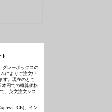
ート
ジには、グレーボックスの
ステムによりご注文い
ます。現在のとこ
日本円での概算価格
で、英文注文シス
press, JCB)、イン