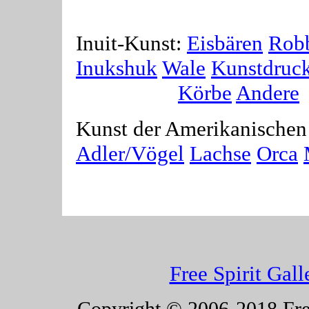
Inuit-Kunst
Eisbären
Rob
:
Inukshuk
Wale
Kunstdruc
--------------
Körbe
Andere
Kunst der Amerikanischen
Adler/Vögel
Lachse
Orca
---------------------------------
Free Spirit Gal
Copyright © 2006-2018 Free 