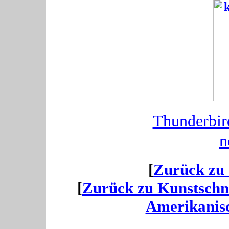
Thunderbir
n
[
Zurück zu 
[
Zurück zu Kunstschni
Amerikanis