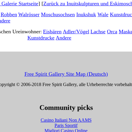
Galerie Startseite
] [
Zurück zu Inuitskulpturen und Eskimosch
Robben
Walrösser
Moschusochsen
Inukshuk
Wale
Kunstdru
dere
schen Ureinwohner:
Eisbären
Adler/Vögel
Lachse
Orca
Mask
Kunstdrucke
Andere
------------------
Free Spirit Gallery Site Map (Deutsch)
pyright © 2006-2018 Free Spirit Gallery, alle Urheberrechte vorbehal
Community picks
Casino Italiani Non AAMS
Paris Sportif
Migliori Casino Online