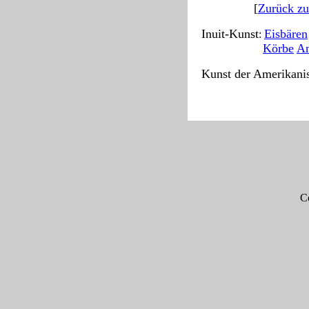
[
Zurück zu 
Inuit-Kunst
Eisbären
:
--------------
Körbe
An
Kunst der Amerikani
-------------------------------
Co