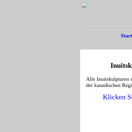
Start
--
Inuits
Alle Inuitskulpturen
der kanadischen Reg
Klicken S