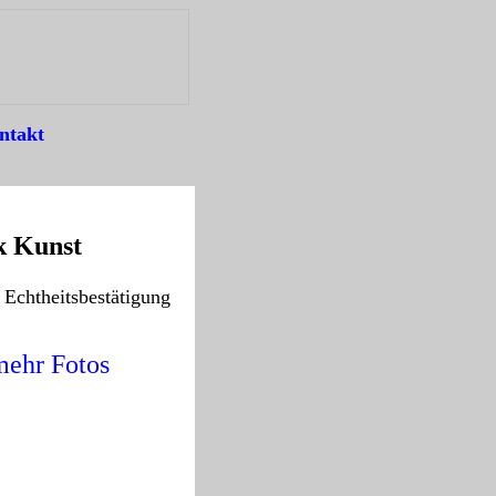
ntakt
--
k Kunst
 Echtheitsbestätigung
mehr Fotos