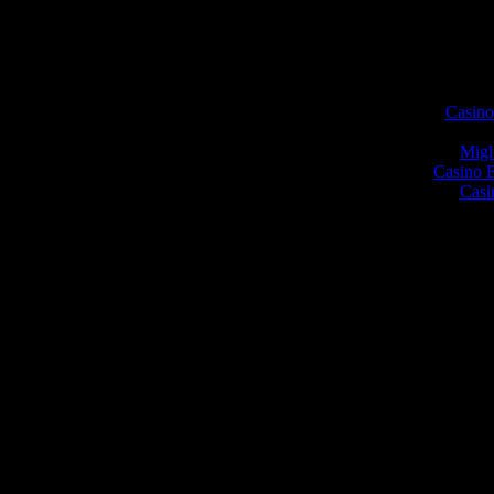
Comm
Casino
Migl
Casino 
Casi