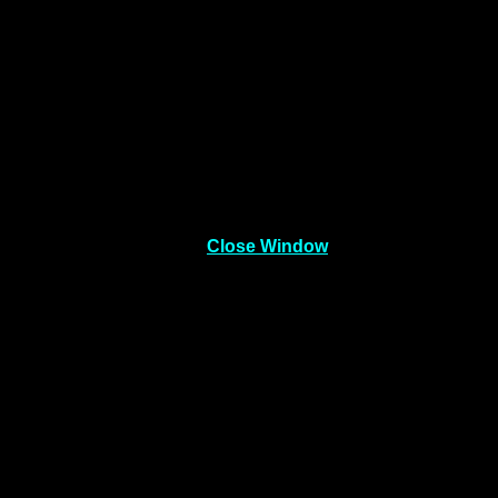
Close Window