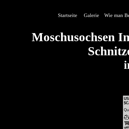
Startseite
---
Galerie
---
Wie man Be
Moschusochsen In
Schnitz
US
$C
Qu