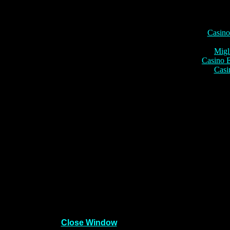
Comm
Casino
Migl
Casino 
Casi
Close Window