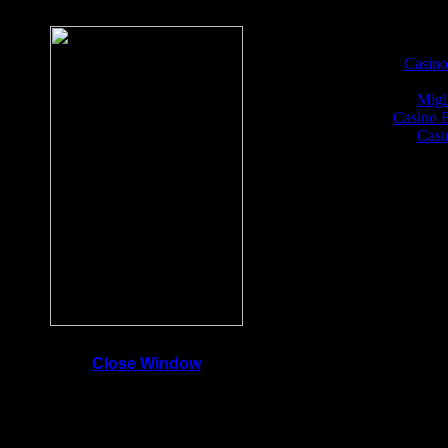
Comm
Casino
Migl
Casino 
Casi
Close Window