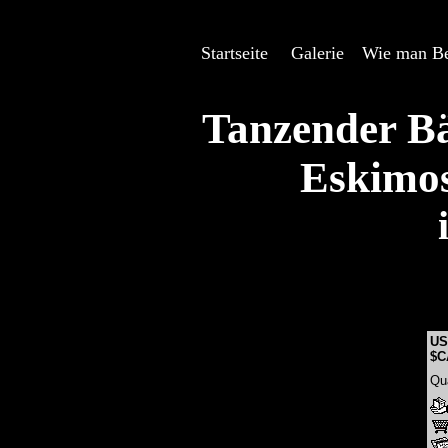
Startseite
---
Galerie
---
Wie man Be
Tanzender Bä
Eskimos
US
$C
Qu