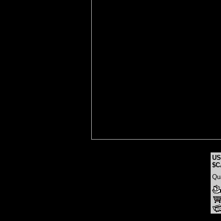
US
$C
Qu